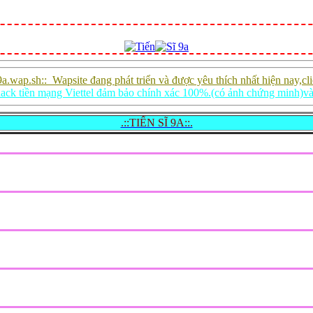
9a.wap.sh::_Wapsite đang phát triển và được yêu thích nhất hiện nay,cli
ack tiền mạng Viettel đảm bảo chính xác 100%.(có ảnh chứng minh)v
.::TIẾN SĨ 9A::.