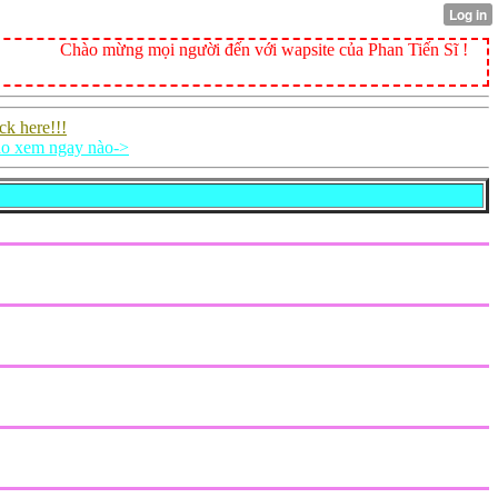
Chào mừng mọi người đến với wapsite của Phan Tiến Sĩ !
ck here!!!
ào xem ngay nào->