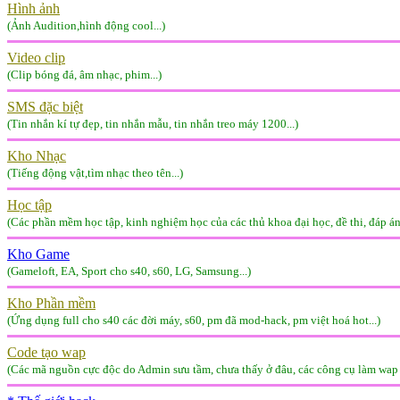
Hình ảnh
(Ảnh Audition,hình động cool...)
Video clip
(Clip bóng đá, âm nhạc, phim...)
SMS đặc biệt
(Tin nhắn kí tự đẹp, tin nhắn mẫu, tin nhắn treo máy 1200...)
Kho Nhạc
(Tiếng động vật,tìm nhạc theo tên...)
Học tập
(Các phần mềm học tập, kinh nghiệm học của các thủ khoa đại học, đề thi, đáp án.
Kho Game
(Gameloft, EA, Sport cho s40, s60, LG, Samsung...)
Kho Phần mềm
(Ứng dụng full cho s40 các đời máy, s60, pm đã mod-hack, pm việt hoá hot...)
Code tạo wap
(Các mã nguồn cực độc do Admin sưu tầm, chưa thấy ở đâu, các công cụ làm wap 