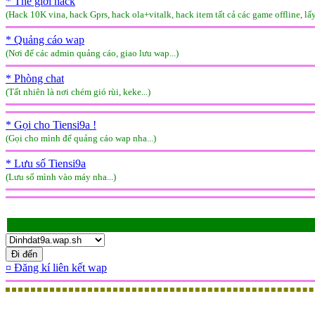
* Thế giới hack
(Hack 10K vina, hack Gprs, hack ola+vitalk, hack item tất cả các game offline, lấy
* Quảng cáo wap
(Nơi để các admin quảng cáo, giao lưu wap...)
* Phòng chat
(Tất nhiên là nơi chém gió rùi, keke...)
* Gọi cho Tiensi9a !
(Gọi cho mình để quảng cáo wap nha...)
* Lưu số Tiensi9a
(Lưu số mình vào máy nha...)
¤ Đăng kí liên kết wap