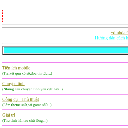
::dinhdat
Hướng dẫn cách h
Tiện ích mobile
(Tra kết quả xổ số,đọc tin tức,...)
Chuyện tình
(Những câu chuyện tình yêu cực hay...)
Công cụ - Thủ thuật
(Làm theme s40,cài game s60...)
Giải trí
(Thư tình hài,tạo chữ lồng,...)