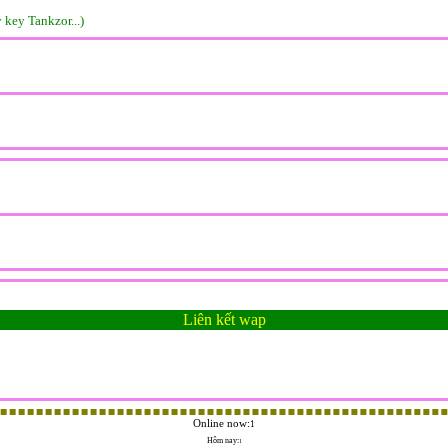
 key Tankzor...)
Liên kết wap
Online now:
1
Hôm nay:
1